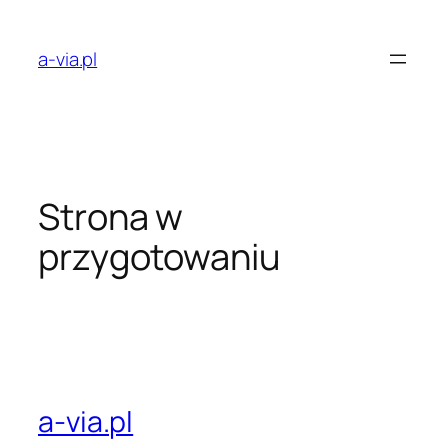
Przejdź
do
a-via.pl
treści
Strona w
przygotowaniu
a-via.pl