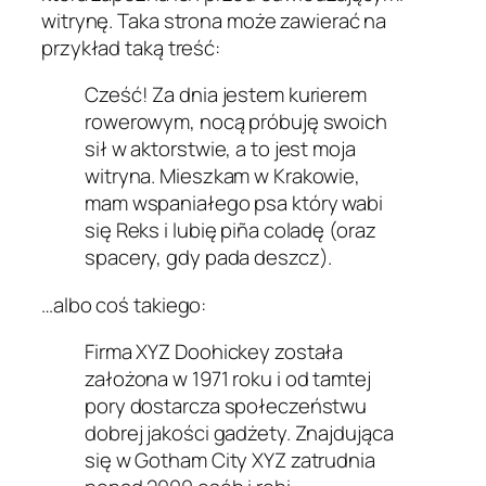
witrynę. Taka strona może zawierać na
przykład taką treść:
Cześć! Za dnia jestem kurierem
rowerowym, nocą próbuję swoich
sił w aktorstwie, a to jest moja
witryna. Mieszkam w Krakowie,
mam wspaniałego psa który wabi
się Reks i lubię piña coladę (oraz
spacery, gdy pada deszcz).
…albo coś takiego:
Firma XYZ Doohickey została
założona w 1971 roku i od tamtej
pory dostarcza społeczeństwu
dobrej jakości gadżety. Znajdująca
się w Gotham City XYZ zatrudnia